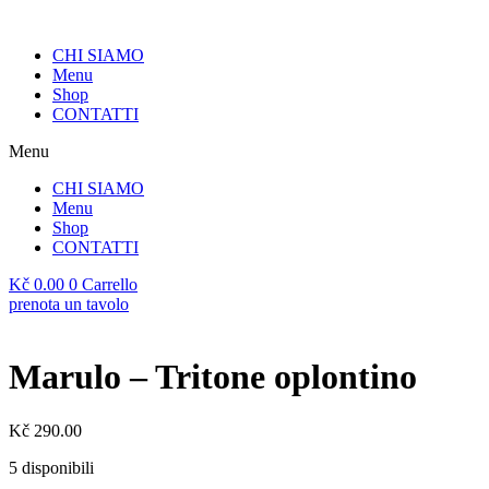
Vai
al
CHI SIAMO
contenuto
Menu
Shop
CONTATTI
Menu
CHI SIAMO
Menu
Shop
CONTATTI
Kč
0.00
0
Carrello
prenota un tavolo
Marulo – Tritone oplontino
Kč
290.00
5 disponibili