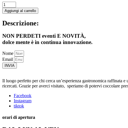
Marulo
-
Aggiungi al carrello
Tritone
oplontino
Descrizione:
quantità
NON PERDETI eventi E NOVITÀ,
dolce mente
è in continua innovazione.
Nome
Email
INVIA
Il luogo perfetto per chi cerca un’esperienza gastronomica raffinata e un
ricercati. Grazie per averci visitato, speriamo di potervi coccolare pre
Facebook
Instagram
tiktok
orari di apertura