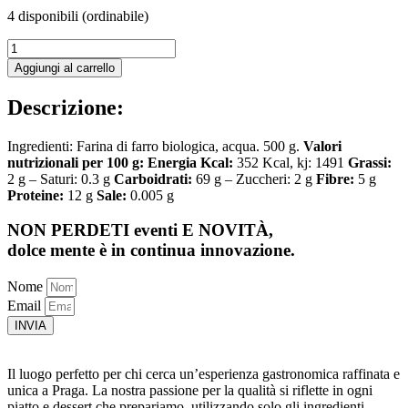
4 disponibili (ordinabile)
Monograno
Felicetti
Aggiungi al carrello
Farro
Penne
Descrizione:
rigate
quantità
Ingredienti: Farina di farro biologica, acqua. 500 g.
Valori
nutrizionali per 100 g:
Energia Kcal:
352 Kcal, kj: 1491
Grassi:
2 g – Saturi: 0.3 g
Carboidrati:
69 g – Zuccheri: 2 g
Fibre:
5 g
Proteine:
12 g
Sale:
0.005 g
NON PERDETI eventi E NOVITÀ,
dolce mente
è in continua innovazione.
Nome
Email
INVIA
Il luogo perfetto per chi cerca un’esperienza gastronomica raffinata e
unica a Praga. La nostra passione per la qualità si riflette in ogni
piatto e dessert che prepariamo, utilizzando solo gli ingredienti