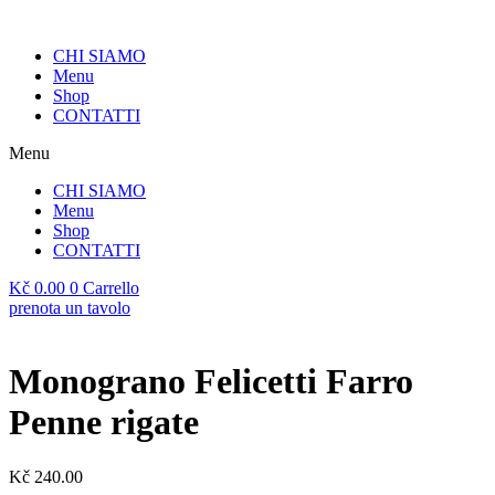
Vai
al
CHI SIAMO
contenuto
Menu
Shop
CONTATTI
Menu
CHI SIAMO
Menu
Shop
CONTATTI
Kč
0.00
0
Carrello
prenota un tavolo
Monograno Felicetti Farro
Penne rigate
Kč
240.00